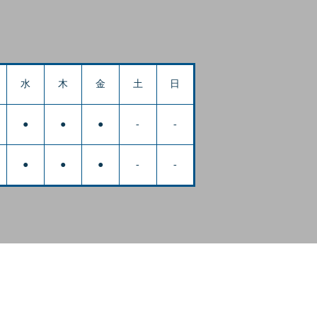
水
木
金
土
日
●
●
●
-
-
●
●
●
-
-