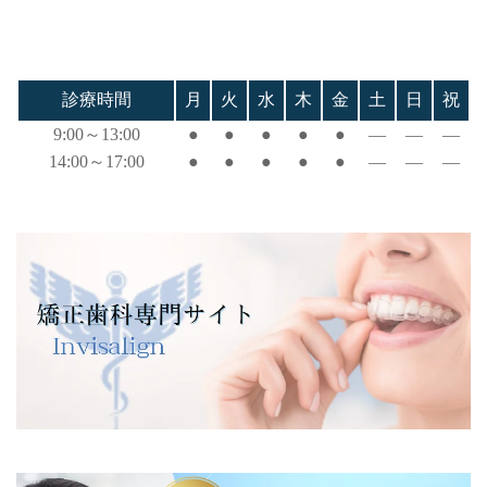
診療時間
月
火
水
木
金
土
日
祝
9:00～13:00
●
●
●
●
●
―
―
―
14:00～17:00
●
●
●
●
●
―
―
―