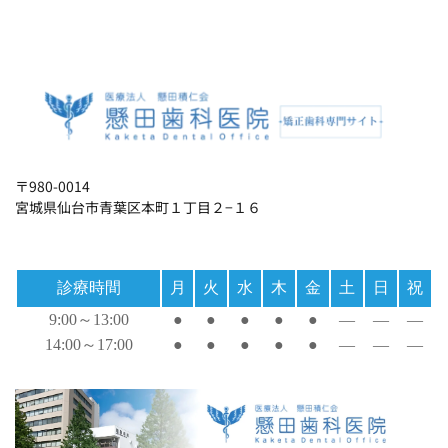
〒980-0014
宮城県仙台市青葉区本町１丁目２−１６
診療時間
月
火
水
木
金
土
日
祝
9:00～13:00
●
●
●
●
●
―
―
―
14:00～17:00
●
●
●
●
●
―
―
―