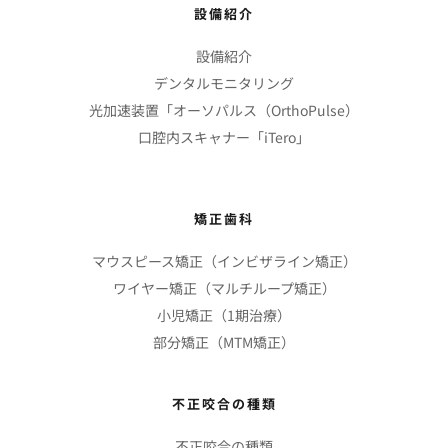
設備紹介
設備紹介
デンタルモニタリング
光加速装置「オーソパルス（OrthoPulse）
口腔内スキャナー「iTero」
矯正歯科
マウスピース矯正（インビザライン矯正）
ワイヤー矯正（マルチループ矯正）
小児矯正（1期治療）
部分矯正（MTM矯正）
不正咬合の種類
不正咬合の種類