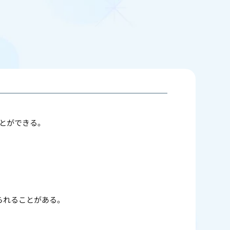
とができる。
られることがある。