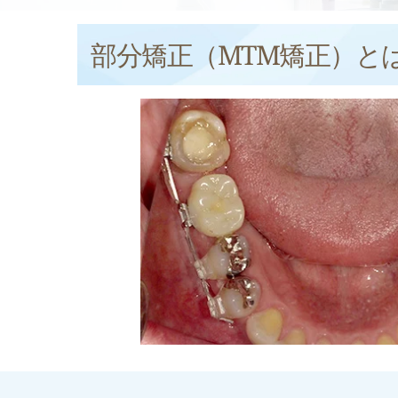
部分矯正（MTM矯正）と