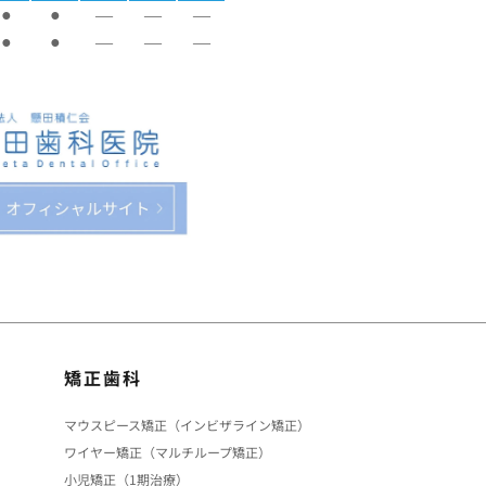
●
●
―
―
―
●
●
―
―
―
矯正歯科
マウスピース矯正（インビザライン矯正）
ワイヤー矯正（マルチループ矯正）
小児矯正（1期治療）